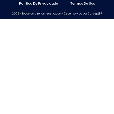
Política De Privacidade
Termos De Uso
2026- Todos os direitos reservados - Desenvolvido por ConceptBR