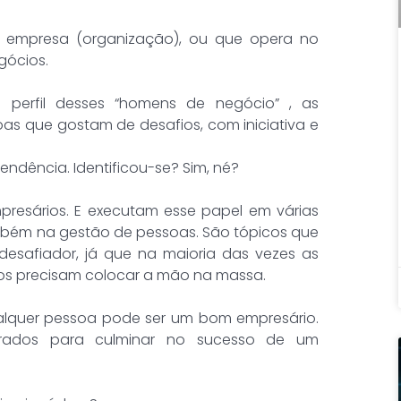
 empresa (organização), ou que opera no
gócios.
um perfil desses “homens de negócio” , as
oas que gostam de desafios, com iniciativa e
dência. Identificou-se? Sim, né?
resários. E executam esse papel em várias
também na gestão de pessoas. São tópicos que
desafiador, já que na maioria das vezes as
ios precisam colocar a mão na massa.
qualquer pessoa pode ser um bom empresário.
erados para culminar no sucesso de um