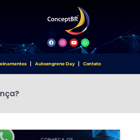
reinamentos
Autoengrene Day
Contato
ança?