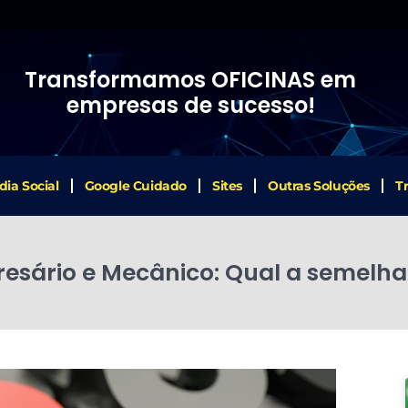
Transformamos OFICINAS em
empresas de sucesso!
dia Social
Google Cuidado
Sites
Outras Soluções
T
esário e Mecânico: Qual a semelh