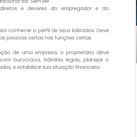
recioná-las. Sem ser
s direitos e deveres do empregador e do
sa conhecer o perfil de seus liderados. Deve
r as pessoas certas nas funções certas.
ração de uma empresa, o proprietário deve
om burocracia, trâmites legais, planejar o
des, e estabilizar sua situação financeira.