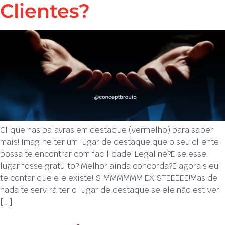
Clientes?
Clique nas palavras em destaque (vermelho) para saber
mais! Imagine ter um lugar de destaque que o seu cliente
possa te encontrar com facilidade! Legal né?E se esse
lugar fosse gratuíto? Melhor ainda concorda?E agora s eu
te contar que ele existe! SIMMMMMM EXISTEEEEE!Mas de
nada te servirá ter o lugar de destaque se ele não estiver
[…]