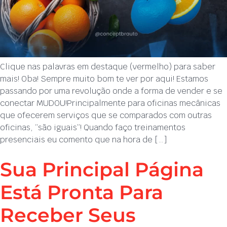
Clique nas palavras em destaque (vermelho) para saber
mais! Oba! Sempre muito bom te ver por aqui! Estamos
passando por uma revolução onde a forma de vender e se
conectar MUDOU!Principalmente para oficinas mecânicas
que ofecerem serviços que se comparados com outras
oficinas, “são iguais”! Quando faço treinamentos
presenciais eu comento que na hora de […]
Sua Principal Página
Está Pronta Para
Receber Seus