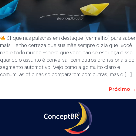
Clique nas palavras em destaque (vermelho) para saber
mais! Tenho certeza que sua mãe sempre dizia que: você
não é todo mundo!Espero que você não se esqueça disso
quando o assunto é conversar com outros profissionais do
segmento automotivo. Vejo como algo muito claro e
comum, as oficinas se compararem com outras, mas é […]
Próximo
→